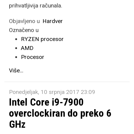
prihvatljivija računala.
Objavljeno u
Hardver
Označeno u
RYZEN procesor
AMD
Procesor
Više...
Ponedjeljak, 10 srpnja 2017 23:09
Intel Core i9-7900
overclockiran do preko 6
GHz