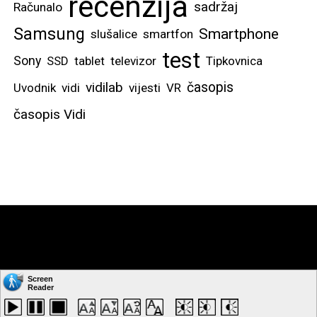
recenzija
sadržaj
Računalo
Samsung
Smartphone
slušalice
smartfon
test
Sony
SSD
tablet
televizor
Tipkovnica
vidilab
časopis
Uvodnik
vidi
vijesti
VR
časopis Vidi
Copyright © by: VIDI-TO d.o.o. Sva prava pridržana.