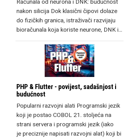
Računala od neurona i DNK: budućnost
nakon silicija Dok klasični čipovi dolaze
do fizičkih granica, istraživači razvijaju
bioračunala koja koriste neurone, DNK i…
PHP & Flutter - povijest, sadašnjost i
budućnost
Popularni razvojni alati Programski jezik
koji je postao COBOL 21. stoljeća na
strani servera i programski jezik (iako
je preciznije napisati razvojni alat) koji bi