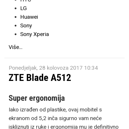
LG
Huawei
Sony
Sony Xperia
Više...
Ponedjeljak, 28 kolovoza 2017 10:34
ZTE Blade A512
Super ergonomija
Iako izrađen od plastike, ovaj mobitel s
ekranom od 5,2 inča sigurno vam neće
iskliznuti iz ruke i ergonomija mu je definitivno