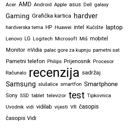
AMD
asus
Acer
Android
Apple
Dell
galaxy
hardver
Gaming
Grafička kartica
laptop
intel
hardverska tema
HP
Huawei
Kućište
mobitel
Lenovo
LG
Logitech
Microsoft
Miš
Monitor
nVidia
palac gore za kupnju
pametni sat
Pametni telefon
Prijenosnik
Philips
Procesor
recenzija
sadržaj
Računalo
Samsung
Smartphone
slušalice
smartfon
test
Sony
SSD
tablet
televizor
Tipkovnica
vidilab
časopis
Uvodnik
vidi
vijesti
VR
časopis Vidi