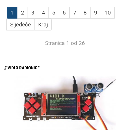
1
2
3
4
5
6
7
8
9
10
Sljedeće
Kraj
Stranica 1 od 26
// VIDI X RADIONICE