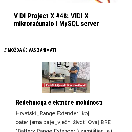
VIDI Project X #48: VIDI X
mikroračunalo i MySQL server
// MOŽDA ĆE VAS ZANIMATI
Redefinicija električne mobilnosti
Hrvatski „Range Extender“ koji
baterijama daje „vječni život“ Ovaj BRE
(Battery Range Extender ) zamišljen je i