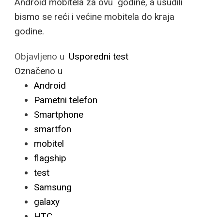
Android mobitela za ovu godine, a usudili
bismo se reći i većine mobitela do kraja
godine.
Objavljeno u
Usporedni test
Označeno u
Android
Pametni telefon
Smartphone
smartfon
mobitel
flagship
test
Samsung
galaxy
HTC