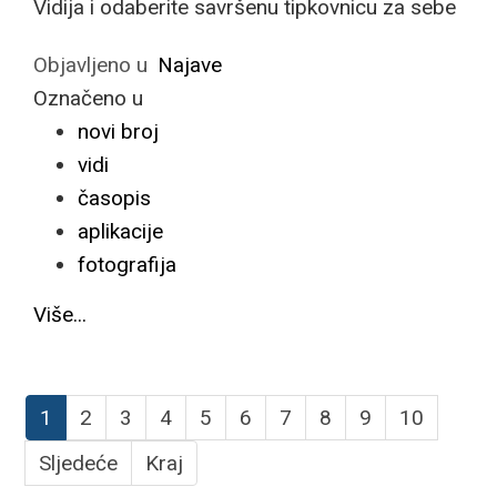
Vidija i odaberite savršenu tipkovnicu za sebe
Objavljeno u
Najave
Označeno u
novi broj
vidi
časopis
aplikacije
fotografija
Više...
1
2
3
4
5
6
7
8
9
10
Sljedeće
Kraj