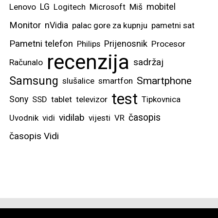
mobitel
Lenovo
LG
Logitech
Microsoft
Miš
Monitor
nVidia
palac gore za kupnju
pametni sat
Pametni telefon
Prijenosnik
Philips
Procesor
recenzija
sadržaj
Računalo
Samsung
Smartphone
slušalice
smartfon
test
Sony
SSD
tablet
televizor
Tipkovnica
vidilab
časopis
Uvodnik
vidi
vijesti
VR
časopis Vidi