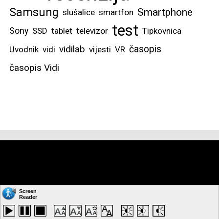
Samsung
Smartphone
slušalice
smartfon
test
Sony
SSD
tablet
televizor
Tipkovnica
vidilab
časopis
Uvodnik
vidi
vijesti
VR
časopis Vidi
Copyright © by: VIDI-TO d.o.o. Sva prava pridržana.