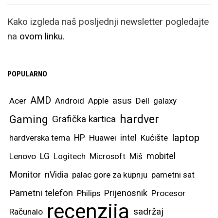
Kako izgleda naš posljednji newsletter pogledajte
na
ovom linku.
POPULARNO
AMD
asus
Acer
Android
Apple
Dell
galaxy
hardver
Gaming
Grafička kartica
laptop
intel
hardverska tema
HP
Huawei
Kućište
mobitel
Lenovo
LG
Logitech
Microsoft
Miš
Monitor
nVidia
palac gore za kupnju
pametni sat
Pametni telefon
Prijenosnik
Philips
Procesor
recenzija
sadržaj
Računalo