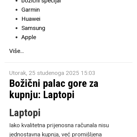
bozicni specijal
Garmin
Huawei
Samsung
Apple
Više...
Utorak, 25 studenoga 2025 15:03
Božični palac gore za
kupnju: Laptopi
Laptopi
Iako kvalitetna prijenosna računala nisu
jednostavna kupnja, već promišljena