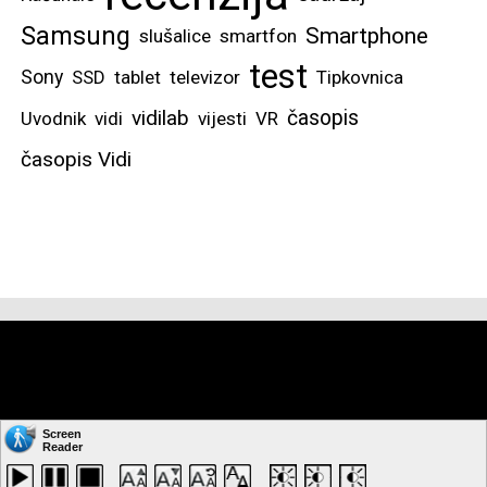
Samsung
Smartphone
slušalice
smartfon
test
Sony
SSD
tablet
televizor
Tipkovnica
vidilab
časopis
Uvodnik
vidi
vijesti
VR
časopis Vidi
Copyright © by: VIDI-TO d.o.o. Sva prava pridržana.