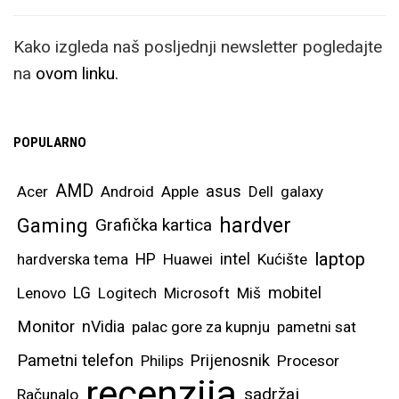
Kako izgleda naš posljednji newsletter pogledajte
na
ovom linku.
POPULARNO
AMD
asus
Acer
Android
Apple
Dell
galaxy
hardver
Gaming
Grafička kartica
laptop
intel
hardverska tema
HP
Huawei
Kućište
mobitel
Lenovo
LG
Logitech
Microsoft
Miš
Monitor
nVidia
palac gore za kupnju
pametni sat
Pametni telefon
Prijenosnik
Philips
Procesor
recenzija
sadržaj
Računalo