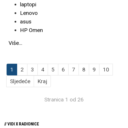
laptopi
Lenovo
asus
HP Omen
Više...
1
2
3
4
5
6
7
8
9
10
Sljedeće
Kraj
Stranica 1 od 26
// VIDI X RADIONICE