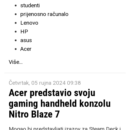
studenti
prijenosno računalo
Lenovo
HP
asus
Acer
Više...
Četvrtak, 05 rujna 2024 09:38
Acer predstavio svoju
gaming handheld konzolu
Nitro Blaze 7
Mogao bi predstavljati izazov za Steam Deck i