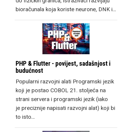
do fizičkih granica, istraživači razvijaju
bioračunala koja koriste neurone, DNK i…
PHP & Flutter - povijest, sadašnjost i
budućnost
Popularni razvojni alati Programski jezik
koji je postao COBOL 21. stoljeća na
strani servera i programski jezik (iako
je preciznije napisati razvojni alat) koji bi
to isto…