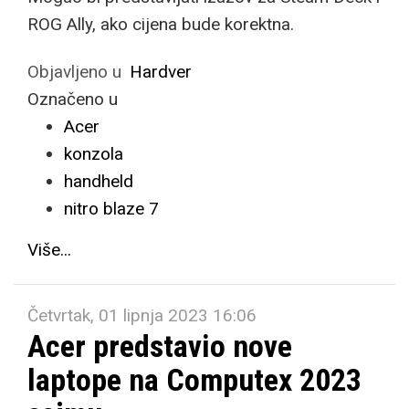
ROG Ally, ako cijena bude korektna.
Objavljeno u
Hardver
Označeno u
Acer
konzola
handheld
nitro blaze 7
Više...
Četvrtak, 01 lipnja 2023 16:06
Acer predstavio nove
laptope na Computex 2023