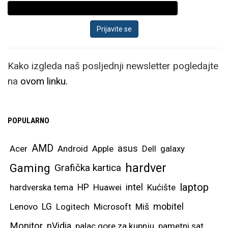
Kako izgleda naš posljednji newsletter pogledajte
na
ovom linku.
POPULARNO
AMD
asus
Acer
Android
Apple
Dell
galaxy
hardver
Gaming
Grafička kartica
laptop
intel
hardverska tema
HP
Huawei
Kućište
mobitel
Lenovo
LG
Logitech
Microsoft
Miš
Monitor
nVidia
palac gore za kupnju
pametni sat