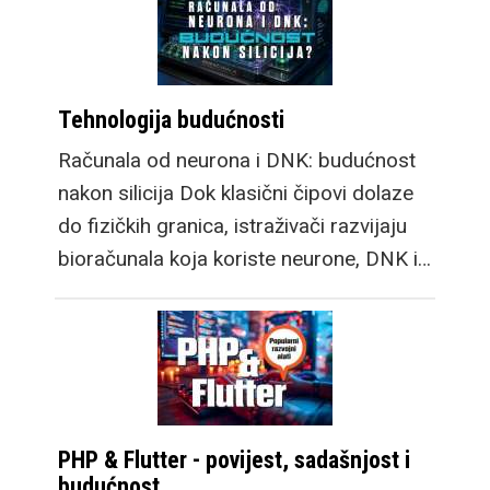
Tehnologija budućnosti
Računala od neurona i DNK: budućnost
nakon silicija Dok klasični čipovi dolaze
do fizičkih granica, istraživači razvijaju
bioračunala koja koriste neurone, DNK i…
PHP & Flutter - povijest, sadašnjost i
budućnost