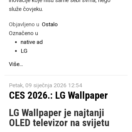
inovacije koje nisu same sebi svrha, nego
služe čovjeku.
Objavljeno u
Ostalo
Označeno u
native ad
LG
Više...
Petak, 09 siječnja 2026 12:54
CES 2026.: LG Wallpaper
LG Wallpaper je najtanji
OLED televizor na svijetu