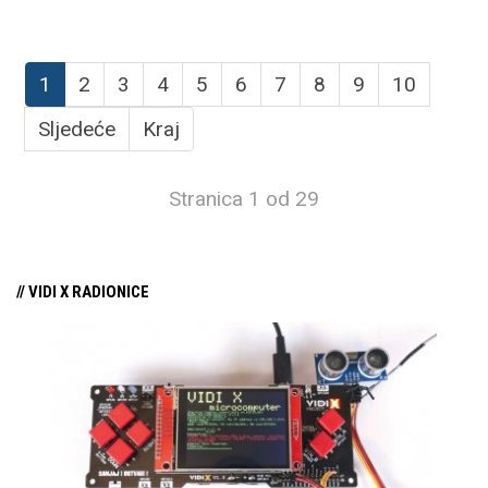
1
2
3
4
5
6
7
8
9
10
Sljedeće
Kraj
Stranica 1 od 29
// VIDI X RADIONICE