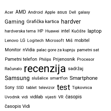
AMD
asus
Acer
Android
Apple
Dell
galaxy
hardver
Gaming
Grafička kartica
laptop
intel
hardverska tema
HP
Huawei
Kućište
mobitel
Lenovo
LG
Logitech
Microsoft
Miš
Monitor
nVidia
palac gore za kupnju
pametni sat
Pametni telefon
Prijenosnik
Philips
Procesor
recenzija
sadržaj
Računalo
Samsung
Smartphone
slušalice
smartfon
test
Sony
SSD
tablet
televizor
Tipkovnica
vidilab
časopis
Uvodnik
vidi
vijesti
VR
časopis Vidi