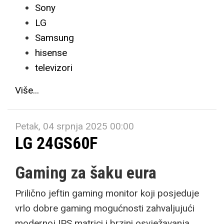
Sony
LG
Samsung
hisense
televizori
Više...
Petak, 04 srpnja 2025 00:00
LG 24GS60F
Gaming za šaku eura
Prilično jeftin gaming monitor koji posjeduje
vrlo dobre gaming mogućnosti zahvaljujući
modernoj IPS matrici i brzini osvježavanja