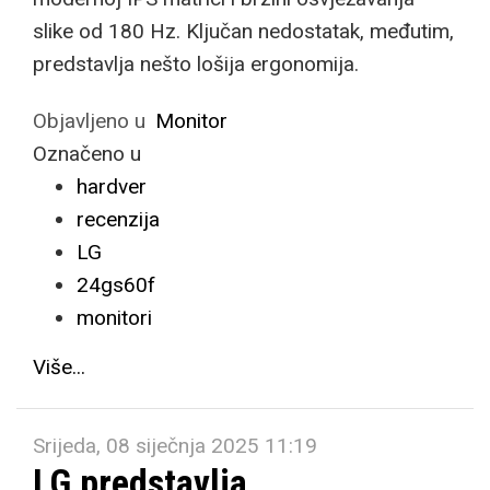
slike od 180 Hz. Ključan nedostatak, međutim,
predstavlja nešto lošija ergonomija.
Objavljeno u
Monitor
Označeno u
hardver
recenzija
LG
24gs60f
monitori
Više...
Srijeda, 08 siječnja 2025 11:19
LG predstavlja