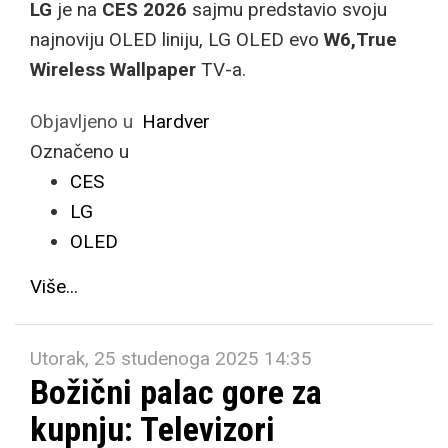
LG
je na
CES 2026
sajmu predstavio svoju
najnoviju OLED liniju, LG OLED evo
W6,
True
Wireless Wallpaper
TV-a.
Objavljeno u
Hardver
Označeno u
CES
LG
OLED
Više...
Utorak, 25 studenoga 2025 14:35
Božični palac gore za
kupnju: Televizori