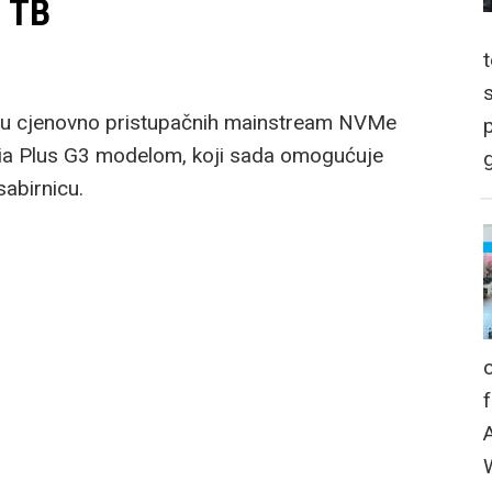
2 TB
udu cjenovno pristupačnih mainstream NVMe
p
ria Plus G3 modelom, koji sada omogućuje
g
abirnicu.