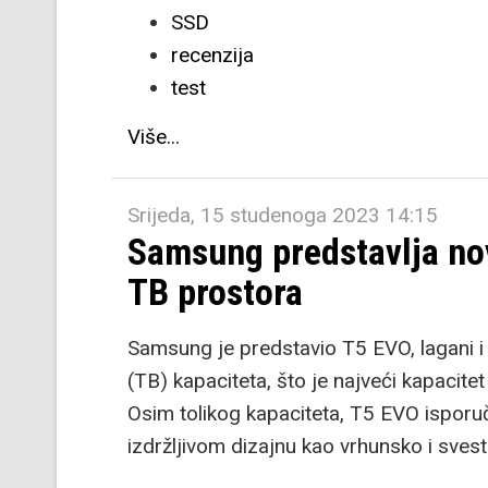
SSD
recenzija
test
Više...
Srijeda, 15 studenoga 2023 14:15
Samsung predstavlja nov
TB prostora
Samsung je predstavio T5 EVO, lagani i 
(TB) kapaciteta, što je najveći kapacite
Osim tolikog kapaciteta, T5 EVO isporuč
izdržljivom dizajnu kao vrhunsko i sves