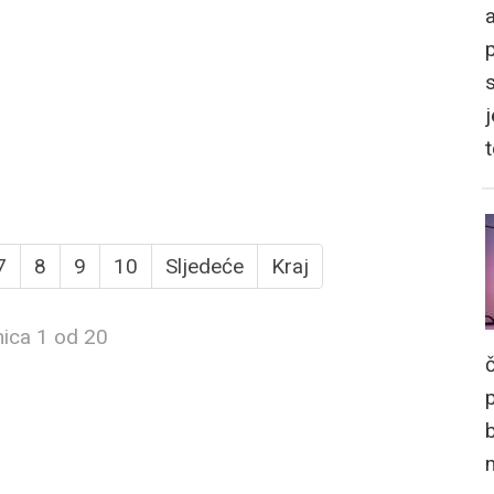
a
j
7
8
9
10
Sljedeće
Kraj
nica 1 od 20