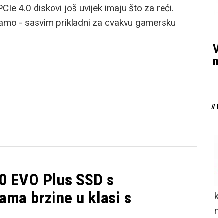
PCIe 4.0 diskovi još uvijek imaju što za reći.
atramo - sasvim prikladni za ovakvu gamersku
V
m
/
0 EVO Plus SSD s
ma brzine u klasi s
n