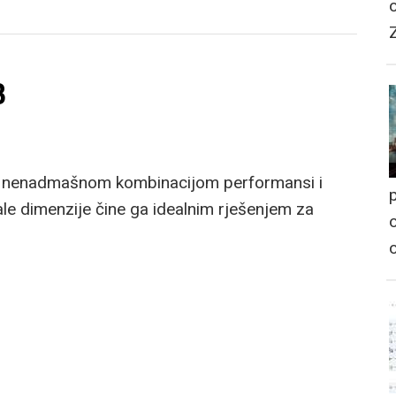
B
uje nenadmašnom kombinacijom performansi i
p
ale dimenzije čine ga idealnim rješenjem za
o