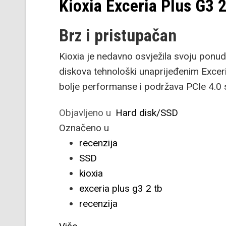
Kioxia Exceria Plus G3 
Brz i pristupačan
Kioxia je nedavno osvježila svoju pon
diskova tehnološki unaprijeđenim Exce
bolje performanse i podržava PCIe 4.0 s
Objavljeno u
Hard disk/SSD
Označeno u
recenzija
SSD
kioxia
exceria plus g3 2 tb
recenzija