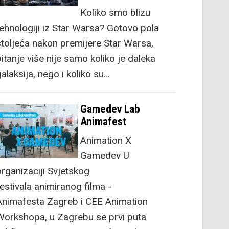
Koliko smo blizu
tehnologiji iz Star Warsa? Gotovo pola
stoljeća nakon premijere Star Warsa,
itanje više nije samo koliko je daleka
alaksija, nego i koliko su…
Gamedev Lab
Animafest
Animation X
Gamedev U
organizaciji Svjetskog
festivala animiranog filma -
Animafesta Zagreb i CEE Animation
Workshopa, u Zagrebu se prvi puta