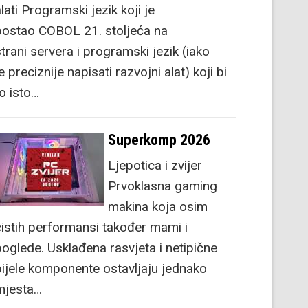
lati Programski jezik koji je
postao COBOL 21. stoljeća na
strani servera i programski jezik (iako
e preciznije napisati razvojni alat) koji bi
to isto…
Superkomp 2026
Ljepotica i zvijer
Prvoklasna gaming
makina koja osim
čistih performansi također mami i
poglede. Usklađena rasvjeta i netipične
bijele komponente ostavljaju jednako
mjesta…