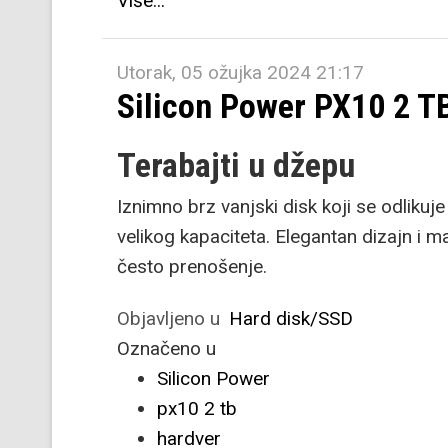
Više...
Utorak, 05 ožujka 2024 21:17
Silicon Power PX10 2 T
Terabajti u džepu
Iznimno brz vanjski disk koji se odlik
velikog kapaciteta. Elegantan dizajn i m
često prenošenje.
Objavljeno u
Hard disk/SSD
Označeno u
Silicon Power
px10 2 tb
hardver