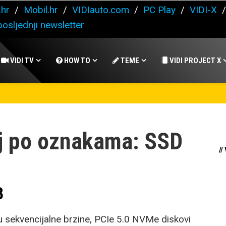
.hr
/
Mobil.hr
/
VIDIauto.com
/
PC Play
/
VIDI-X
osljednji newsletter
VIDI TV
HOW TO
TEME
VIDI PROJECT X
j po oznakama: SSD
//
B
ju sekvencijalne brzine, PCIe 5.0 NVMe diskovi