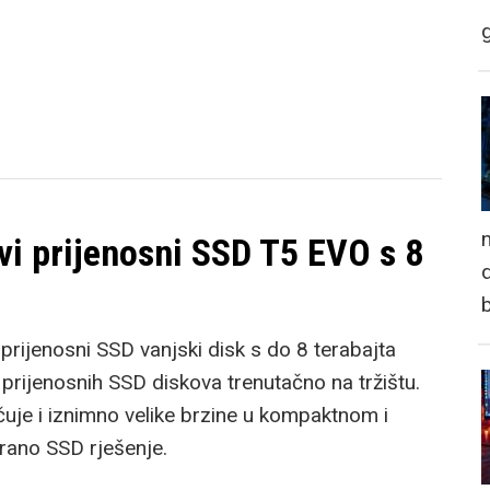
n
i prijenosni SSD T5 EVO s 8
d
prijenosni SSD vanjski disk s do 8 terabajta
t prijenosnih SSD diskova trenutačno na tržištu.
uje i iznimno velike brzine u kompaktnom i
trano SSD rješenje.