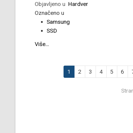
Objavljeno u
Hardver
Označeno u
Samsung
SSD
Više...
1
2
3
4
5
6
Stra