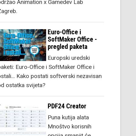
održao Animation x Gamedev Lab
Zagreb.
Euro-Office i
SoftMaker Office -
pregled paketa
Europski uredski
aketi: Euro-Office i SoftMaker Office i
stali... Kako postati softverski nezavisan
od ostatka svijeta?
PDF24 Creator
Puna kutija alata
Mnoštvo korisnih
opcija smanjit će