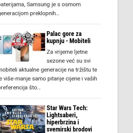
baterijama, Samsung je s osmom
generacijom preklopnih…
Palac gore za
kupnju - Mobiteli
Za vrijeme ljetne
sezone već su svi
obiteli aktualne generacije na tržištu te
je više-manje samo pitanje cijene i vaših
preferencija što…
Star Wars Tech:
Lightsaberi,
hiperbrzina i
svemirski brodovi