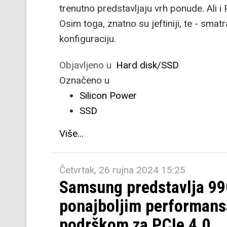
trenutno predstavljaju vrh ponude. Ali i 
Osim toga, znatno su jeftiniji, te - sm
konfiguraciju.
Objavljeno u
Hard disk/SSD
Označeno u
Silicon Power
SSD
Više...
Četvrtak, 26 rujna 2024 15:25
Samsung predstavlja 99
ponajboljim performansa
podrškom za PCIe 4.0