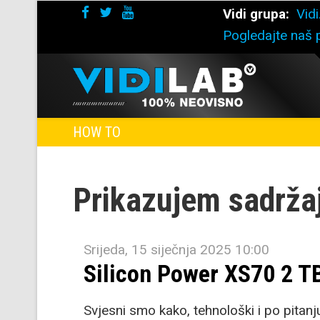
Vidi grupa:
Vidi
Pogledajte naš p
HOW TO
Prikazujem sadrža
Srijeda, 15 siječnja 2025 10:00
Silicon Power XS70 2 T
Svjesni smo kako, tehnološki i po pitan