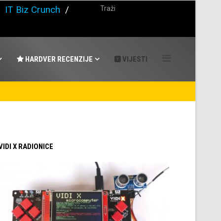
/
IT Biz Crunch
/
HARDVER RECENZIJE
VIJESTI
 VIDI X RADIONICE