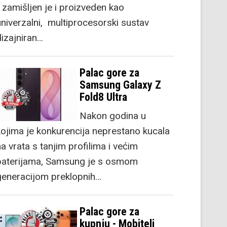
) zamišljen je i proizveden kao
univerzalni, multiprocesorski sustav
dizajniran…
Palac gore za
Samsung Galaxy Z
Fold8 Ultra
Nakon godina u
kojima je konkurencija neprestano kucala
a vrata s tanjim profilima i većim
baterijama, Samsung je s osmom
generacijom preklopnih…
Palac gore za
kupnju - Mobiteli