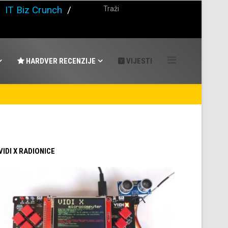
/
IT Biz Crunch
/
HARDVER RECENZIJE
VIJESTI
 VIDI X RADIONICE