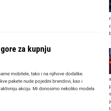
n
d
 gore za kupnju
same mobitele, tako i na njihove dodatke.
a
kve pakete nude pojedini brendovi, kao i
traktivniju akciju. Mi donosimo nekoliko modela
j