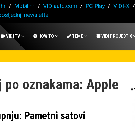
.hr
/
Mobil.hr
/
VIDIauto.com
/
PC Play
/
VIDI-X
osljednji newsletter
VIDI TV
HOW TO
TEME
VIDI PROJECT X
j po oznakama: Apple
//
upnju: Pametni satovi