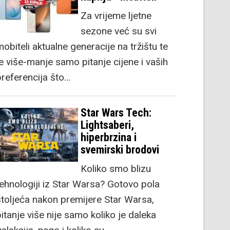
Za vrijeme ljetne
sezone već su svi
obiteli aktualne generacije na tržištu te
je više-manje samo pitanje cijene i vaših
preferencija što…
Star Wars Tech:
Lightsaberi,
hiperbrzina i
svemirski brodovi
Koliko smo blizu
tehnologiji iz Star Warsa? Gotovo pola
stoljeća nakon premijere Star Warsa,
itanje više nije samo koliko je daleka