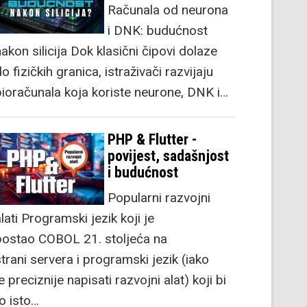
Računala od neurona
i DNK: budućnost
akon silicija Dok klasični čipovi dolaze
o fizičkih granica, istraživači razvijaju
bioračunala koja koriste neurone, DNK i…
PHP & Flutter -
povijest, sadašnjost
i budućnost
Popularni razvojni
lati Programski jezik koji je
postao COBOL 21. stoljeća na
strani servera i programski jezik (iako
e preciznije napisati razvojni alat) koji bi
to isto…