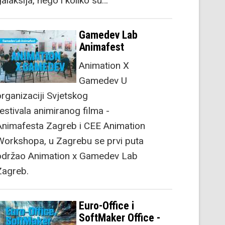
alaksija, nego i koliko su…
Gamedev Lab
Animafest
Animation X
Gamedev U
organizaciji Svjetskog
festivala animiranog filma -
Animafesta Zagreb i CEE Animation
Workshopa, u Zagrebu se prvi puta
održao Animation x Gamedev Lab
Zagreb.
Euro-Office i
SoftMaker Office -