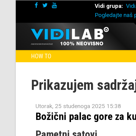
Vidi grupa:
Vidi
Pogledajte naš p
HOW TO
Prikazujem sadrža
Utorak, 25 studenoga 2025 15:38
Božični palac gore za k
Pametni satovi