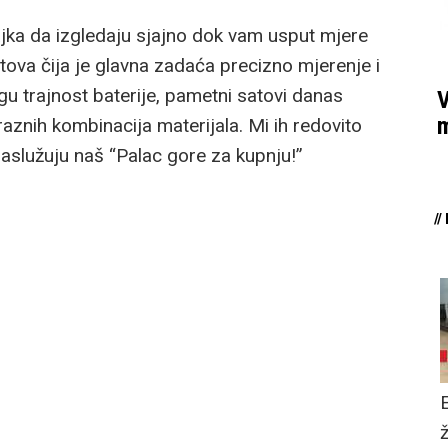
čajka da izgledaju sjajno dok vam usput mjere
tova čija je glavna zadaća precizno mjerenje i
u trajnost baterije, pametni satovi danas
V
m
raznih kombinacija materijala. Mi ih redovito
zaslužuju naš “Palac gore za kupnju!”
/