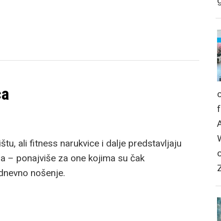
g
ca
u, ali fitness narukvice i dalje predstavljaju
ma – ponajviše za one kojima su čak
lodnevno nošenje.