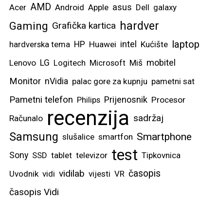
AMD
asus
Acer
Android
Apple
Dell
galaxy
hardver
Gaming
Grafička kartica
laptop
intel
hardverska tema
HP
Huawei
Kućište
mobitel
Lenovo
LG
Logitech
Microsoft
Miš
Monitor
nVidia
palac gore za kupnju
pametni sat
Pametni telefon
Prijenosnik
Philips
Procesor
recenzija
sadržaj
Računalo
Samsung
Smartphone
slušalice
smartfon
test
Sony
SSD
tablet
televizor
Tipkovnica
vidilab
časopis
Uvodnik
vidi
vijesti
VR
časopis Vidi