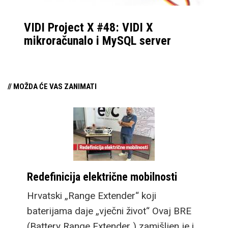
VIDI Project X #48: VIDI X
mikroračunalo i MySQL server
// MOŽDA ĆE VAS ZANIMATI
Redefinicija električne mobilnosti
Hrvatski „Range Extender“ koji
baterijama daje „vječni život“ Ovaj BRE
(Battery Range Extender ) zamišljen je i