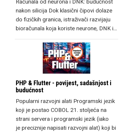
Računala od neurona i DNK: budućnost
nakon silicija Dok klasični čipovi dolaze
do fizičkih granica, istraživači razvijaju
bioračunala koja koriste neurone, DNK i…
PHP & Flutter - povijest, sadašnjost i
budućnost
Popularni razvojni alati Programski jezik
koji je postao COBOL 21. stoljeća na
strani servera i programski jezik (iako
je preciznije napisati razvojni alat) koji bi