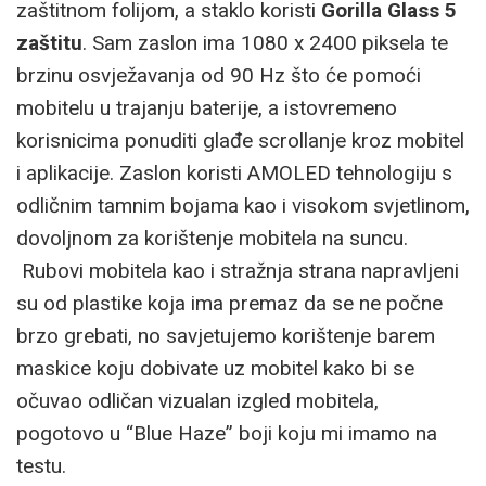
zaštitnom folijom, a staklo koristi
Gorilla Glass 5
zaštitu
. Sam zaslon ima 1080 x 2400 piksela te
brzinu osvježavanja od 90 Hz što će pomoći
mobitelu u trajanju baterije, a istovremeno
korisnicima ponuditi glađe scrollanje kroz mobitel
i aplikacije. Zaslon koristi AMOLED tehnologiju s
odličnim tamnim bojama kao i visokom svjetlinom,
dovoljnom za korištenje mobitela na suncu.
Rubovi mobitela kao i stražnja strana napravljeni
su od plastike koja ima premaz da se ne počne
brzo grebati, no savjetujemo korištenje barem
maskice koju dobivate uz mobitel kako bi se
očuvao odličan vizualan izgled mobitela,
pogotovo u “Blue Haze” boji koju mi imamo na
testu.