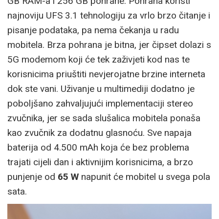
GB RAM-a i 256 GB pohrane. Pohrana koristi
najnoviju UFS 3.1 tehnologiju za vrlo brzo čitanje i
pisanje podataka, pa nema čekanja u radu
mobitela. Brza pohrana je bitna, jer čipset dolazi s
5G modemom koji će tek zaživjeti kod nas te
korisnicima priuštiti nevjerojatne brzine interneta
dok ste vani. Uživanje u multimediji dodatno je
poboljšano zahvaljujući implementaciji stereo
zvučnika, jer se sada slušalica mobitela ponaša
kao zvučnik za dodatnu glasnoću. Sve napaja
baterija od 4.500 mAh koja će bez problema
trajati cijeli dan i aktivnijim korisnicima, a brzo
punjenje od
65 W
napunit će mobitel u svega pola
sata.