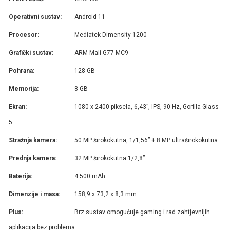
Operativni sustav:
Android 11
Procesor:
Mediatek Dimensity 1200
Grafički sustav:
ARM Mali-G77 MC9
Pohrana:
128 GB
Memorija:
8 GB
Ekran:
1080 x 2400 piksela, 6,43”, IPS, 90 Hz, Gorilla Glass
5
Stražnja kamera:
50 MP širokokutna, 1/1,56” + 8 MP ultraširokokutna
Prednja kamera:
32 MP širokokutna 1/2,8”
Baterija:
4.500 mAh
Dimenzije i masa:
158,9 x 73,2 x 8,3 mm
Plus:
Brz sustav omogućuje gaming i rad zahtjevnijih
aplikacija bez problema