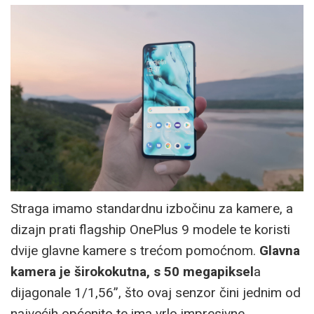
Straga imamo standardnu izbočinu za kamere, a
dizajn prati flagship OnePlus 9 modele te koristi
dvije glavne kamere s trećom pomoćnom.
Glavna
kamera je širokokutna, s 50 megapiksel
a
dijagonale 1/1,56”, što ovaj senzor čini jednim od
najvećih općenito te ima vrlo impresivne