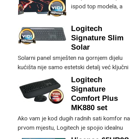
ispod top modela, a
implementirao
prednost mu je što za
nadogradnje koje su
male ustupke možete
ključne svakom
Logitech
osjetno uštedjeti pri
korisniku.
Signature Slim
kupnji.
Solar
Solarni panel smješten na gornjem dijelu
kućišta nije samo estetski detalj već ključni
dio koncepta ovog proizvoda, jer koristi
Logitech
energiju prirodnog ili umjetnog svjetla za
Signature
rad.
Comfort Plus
MK880 set
Ako vam je kod dugih radnih sati komfor na
prvom mjestu, Logitech je spojio idealnu
kombinaciju tipkovnice i miša s naprednim