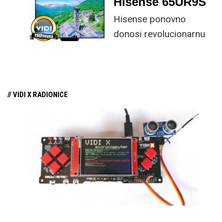
Hisense 65UR9S
funkcijama.
Hisense ponovno
donosi revolucionarnu
tehnologiju na tržište
samo par mjeseci od
njezina predstavljanja.
// VIDI X RADIONICE