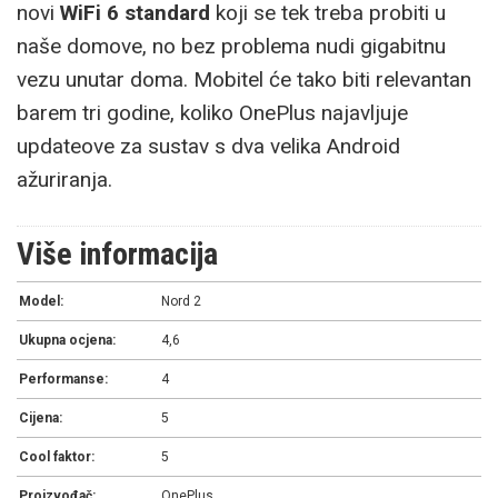
novi
WiFi 6 standard
koji se tek treba probiti u
naše domove, no bez problema nudi gigabitnu
vezu unutar doma. Mobitel će tako biti relevantan
barem tri godine, koliko OnePlus najavljuje
updateove za sustav s dva velika Android
ažuriranja.
Više informacija
Model:
Nord 2
Ukupna ocjena:
4,6
Performanse:
4
Cijena:
5
Cool faktor:
5
Proizvođač:
OnePlus