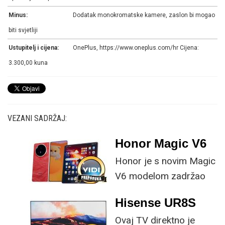
Minus:
Dodatak monokromatske kamere, zaslon bi mogao
biti svjetliji
Ustupitelj i cijena:
OnePlus, https://www.oneplus.com/hr Cijena:
3.300,00 kuna
VEZANI SADRŽAJ:
Honor Magic V6
Honor je s novim Magic
V6 modelom zadržao
provjerene
Hisense UR8S
specifikacije, no
Ovaj TV direktno je
istovremeno