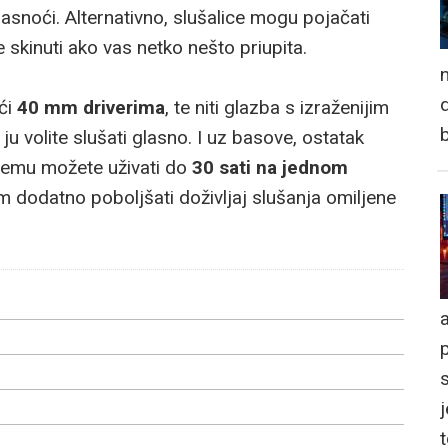
snoći. Alternativno, slušalice mogu pojačati
 skinuti ako vas netko nešto priupita.
n
d
ući
40 mm driverima
, te niti glazba s izraženijim
u volite slušati glasno. I uz basove, ostatak
 njemu možete uživati do
30 sati na jednom
m dodatno poboljšati doživljaj slušanja omiljene
a
j