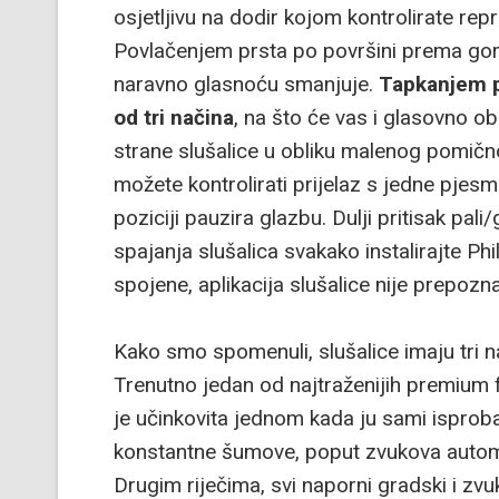
osjetljivu na dodir kojom kontrolirate re
Povlačenjem prsta po površini prema go
naravno glasnoću smanjuje.
Tapkanjem po
od tri načina
, na što će vas i glasovno ob
strane slušalice u obliku malenog pomič
možete kontrolirati prijelaz s jedne pjes
poziciji pauzira glazbu. Dulji pritisak pal
spajanja slušalica svakako instalirajte Ph
spojene, aplikacija slušalice nije prepozna
Kako smo spomenuli, slušalice imaju tri na
Trenutno jedan od najtraženijih premium 
je učinkovita jednom kada ju sami isproba
konstantne šumove, poput zvukova automobil
Drugim riječima, svi naporni gradski i zvu