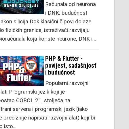
Računala od neurona
i DNK: budućnost
akon silicija Dok klasični čipovi dolaze
o fizičkih granica, istraživači razvijaju
bioračunala koja koriste neurone, DNK i…
PHP & Flutter -
povijest, sadašnjost
i budućnost
Popularni razvojni
lati Programski jezik koji je
postao COBOL 21. stoljeća na
strani servera i programski jezik (iako
e preciznije napisati razvojni alat) koji bi
to isto…