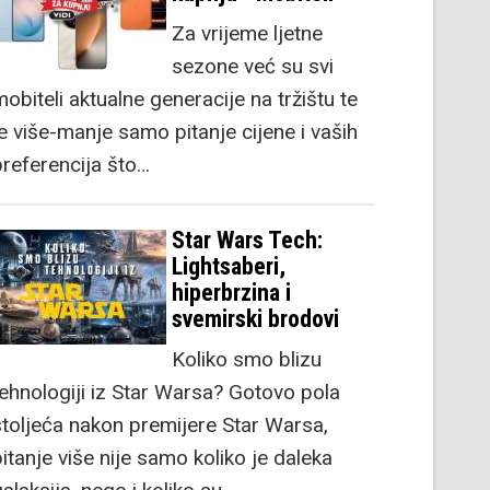
Za vrijeme ljetne
sezone već su svi
obiteli aktualne generacije na tržištu te
je više-manje samo pitanje cijene i vaših
preferencija što…
Star Wars Tech:
Lightsaberi,
hiperbrzina i
svemirski brodovi
Koliko smo blizu
tehnologiji iz Star Warsa? Gotovo pola
stoljeća nakon premijere Star Warsa,
itanje više nije samo koliko je daleka