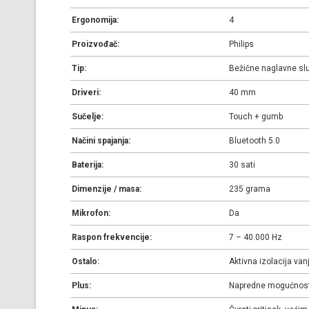
Ergonomija:
4
Proizvođač:
Philips
Tip:
Bežične naglavne slu
Driveri:
40 mm
Sučelje:
Touch + gumb
Načini spajanja:
Bluetooth 5.0
Baterija:
30 sati
Dimenzije / masa:
235 grama
Mikrofon:
Da
Raspon frekvencije:
7 – 40.000 Hz
Ostalo:
Aktivna izolacija van
Plus:
Napredne mogućnosti 