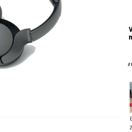
V
m
/