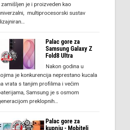
) zamišljen je i proizveden kao
univerzalni, multiprocesorski sustav
dizajniran…
Palac gore za
Samsung Galaxy Z
Fold8 Ultra
Nakon godina u
kojima je konkurencija neprestano kucala
a vrata s tanjim profilima i većim
baterijama, Samsung je s osmom
generacijom preklopnih…
Palac gore za
kupnju - Mobiteli