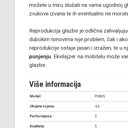
možete u miru slušati na vama ugodnoj gla
zvukove izvana te ih eventualno ne morate
Reprodukcija glazbe je odlična zahvaljuj
dubokim tonovima nije problem, čak i ako j
reprodukcije ostaje jasan i izražen, te u
punjenju
. Ekvilajzer na mobitelu može va
glazbe.
Više informacija
Model:
PH805
Ukupna ocjena:
4,6
Performanse:
5
Kvaliteta:
5