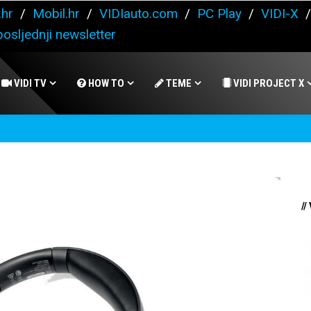
.hr
/
Mobil.hr
/
VIDIauto.com
/
PC Play
/
VIDI-X
osljednji newsletter
VIDI TV
HOW TO
TEME
VIDI PROJECT X
//