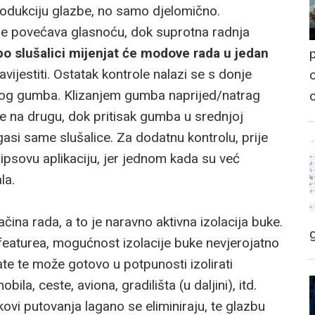
produkciju glazbe, no samo djelomično.
re povećava glasnoću, dok suprotna radnja
 slušalici mijenjat će modove rada u jedan
p
avijestiti. Ostatak kontrole nalazi se s donje
o
nog gumba. Klizanjem gumba naprijed/natrag
me na drugu, dok pritisak gumba u srednjoj
i/gasi same slušalice. Za dodatnu kontrolu, prije
ilipsovu aplikaciju, jer jednom kada su već
la.
čina rada, a to je naravno aktivna izolacija buke.
featurea, mogućnost izolacije buke nevjerojatno
te te može gotovo u potpunosti izolirati
a, ceste, aviona, gradilišta (u daljini), itd.
kovi putovanja lagano se eliminiraju, te glazbu