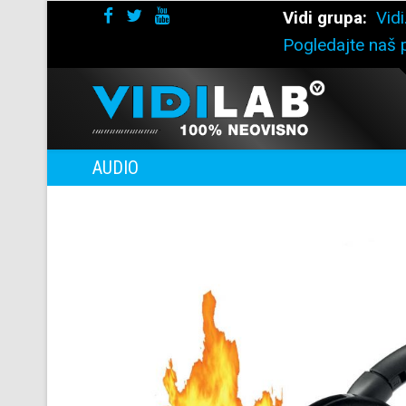
Vidi grupa:
Vidi
Pogledajte naš p
AUDIO