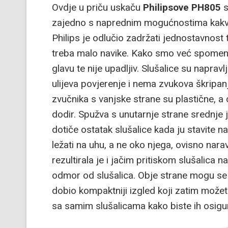
Ovdje u priču uskaču
Philipsove PH805
s
zajedno s naprednim mogućnostima kakve
Philips je odlučio zadržati jednostavnost 
treba malo navike. Kako smo već spomenul
glavu te nije upadljiv. Slušalice su naprav
ulijeva povjerenje i nema zvukova škripan
zvučnika s vanjske strane su plastične, a 
dodir. Spužva s unutarnje strane srednje j
dotiče ostatak slušalice kada ju stavite na
ležati na uhu, a ne oko njega, ovisno narav
rezultirala je i jačim pritiskom slušalica 
odmor od slušalica. Obje strane mogu se p
dobio kompaktniji izgled koji zatim možet
sa samim slušalicama kako biste ih osigur