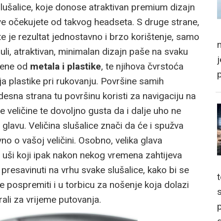
lušalice, koje donose atraktivan premium dizajn
 očekujete od takvog headseta. S druge strane,
te je rezultat jednostavno i brzo korištenje, samo
m
i, atraktivan, minimalan dizajn paše na svaku
ljene od
metala i plastike
, te njihova čvrstoća
ja plastike pri rukovanju. Površine samih
desna strana tu površinu koristi za navigaciju na
e veličine te dovoljno gusta da i dalje uho ne
 glavu. Veličina slušalice znači da će i spužva
no o vašoj veličini. Osobno, velika glava
na uši koji ipak nakon nekog vremena zahtijeva
resavinuti na vrhu svake slušalice, kako bi se
e pospremiti i u torbicu za nošenje koja dolazi
ali za vrijeme putovanja.
p