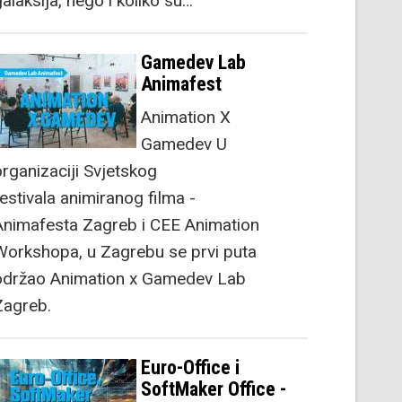
alaksija, nego i koliko su…
Gamedev Lab
Animafest
Animation X
Gamedev U
organizaciji Svjetskog
festivala animiranog filma -
Animafesta Zagreb i CEE Animation
Workshopa, u Zagrebu se prvi puta
održao Animation x Gamedev Lab
Zagreb.
Euro-Office i
SoftMaker Office -