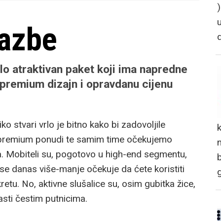
lazbe
rlo atraktivan paket koji ima napredne
 premium dizajn i opravdanu cijenu
 stvari vrlo je bitno kako bi zadovoljile
 o premium ponudi te samim time očekujemo
n
. Mobiteli su, pogotovo u high-end segmentu,
 se danas više-manje očekuje da ćete koristiti
etu. No, aktivne slušalice su, osim gubitka žice,
asti čestim putnicima.