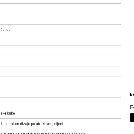
šalice
N
E
jske buke
i premium dizajn po atraktivnoj cijeni