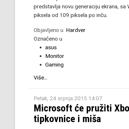
predstavlja novu generaciju ekrana, s
piksela od 109 piksela po inču.
Objavljeno u
Hardver
Označeno u
asus
Monitor
Gaming
Više...
Petak, 24 srpnja 2015 14:07
Microsoft će pružiti X
tipkovnice i miša