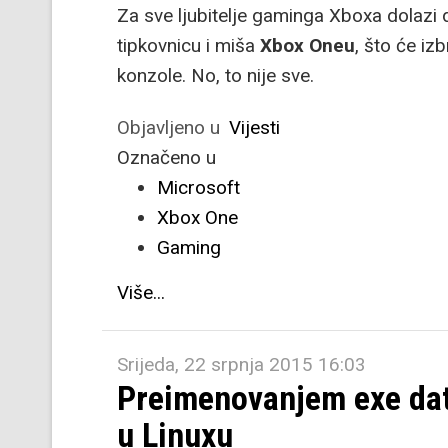
Za sve ljubitelje gaminga Xboxa dolazi d
tipkovnicu i miša
Xbox Oneu
, što će iz
konzole. No, to nije sve.
Objavljeno u
Vijesti
Označeno u
Microsoft
Xbox One
Gaming
Više...
Srijeda, 22 srpnja 2015 16:03
Preimenovanjem exe dat
u Linuxu