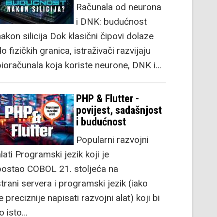
Računala od neurona
i DNK: budućnost
akon silicija Dok klasični čipovi dolaze
o fizičkih granica, istraživači razvijaju
bioračunala koja koriste neurone, DNK i…
PHP & Flutter -
povijest, sadašnjost
i budućnost
Popularni razvojni
lati Programski jezik koji je
postao COBOL 21. stoljeća na
strani servera i programski jezik (iako
e preciznije napisati razvojni alat) koji bi
to isto…