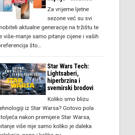
Za vrijeme ljetne
sezone već su svi
obiteli aktualne generacije na tržištu te
je više-manje samo pitanje cijene i vaših
preferencija što…
Star Wars Tech:
Lightsaberi,
hiperbrzina i
svemirski brodovi
Koliko smo blizu
tehnologiji iz Star Warsa? Gotovo pola
stoljeća nakon premijere Star Warsa,
itanje više nije samo koliko je daleka