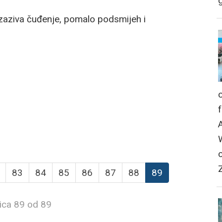
g
zaziva čuđenje, pomalo podsmijeh i
83
84
85
86
87
88
89
ica 89 od 89