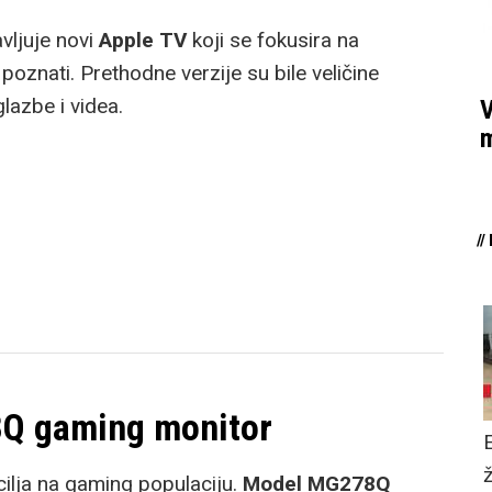
vljuje novi
Apple TV
koji se fokusira na
poznati. Prethodne verzije su bile veličine
lazbe i videa.
V
m
/
8Q gaming monitor
lja na gaming populaciju.
Model
MG278Q