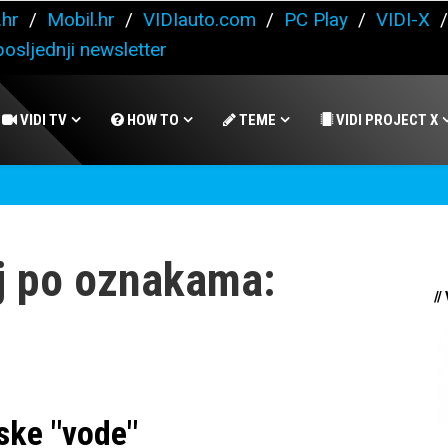
.hr
/
Mobil.hr
/
VIDIauto.com
/
PC Play
/
VIDI-X
osljednji newsletter
VIDI TV
HOW TO
TEME
VIDI PROJECT X
j po oznakama:
//
ske "vode"