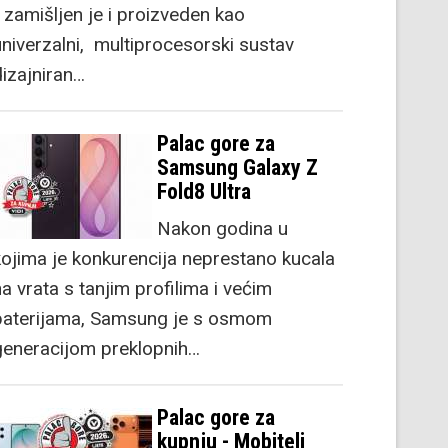
) zamišljen je i proizveden kao
univerzalni, multiprocesorski sustav
dizajniran…
Palac gore za
Samsung Galaxy Z
Fold8 Ultra
Nakon godina u
kojima je konkurencija neprestano kucala
a vrata s tanjim profilima i većim
baterijama, Samsung je s osmom
generacijom preklopnih…
Palac gore za
kupnju - Mobiteli