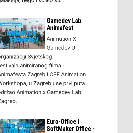
alaksija, nego i koliko su…
Gamedev Lab
Animafest
Animation X
Gamedev U
organizaciji Svjetskog
festivala animiranog filma -
Animafesta Zagreb i CEE Animation
Workshopa, u Zagrebu se prvi puta
održao Animation x Gamedev Lab
Zagreb.
Euro-Office i
SoftMaker Office -