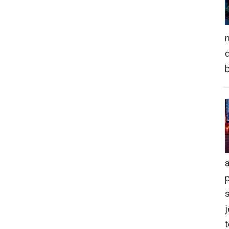
n
d
a
j