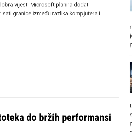
obra vijest. Microsoft planira dodati
brisati granice između razlika kompjutera i
m
oteka do bržih performansi
p