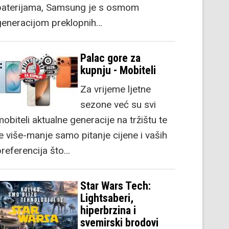
baterijama, Samsung je s osmom
generacijom preklopnih…
Palac gore za
kupnju - Mobiteli
Za vrijeme ljetne
sezone već su svi
obiteli aktualne generacije na tržištu te
je više-manje samo pitanje cijene i vaših
preferencija što…
Star Wars Tech:
Lightsaberi,
hiperbrzina i
svemirski brodovi