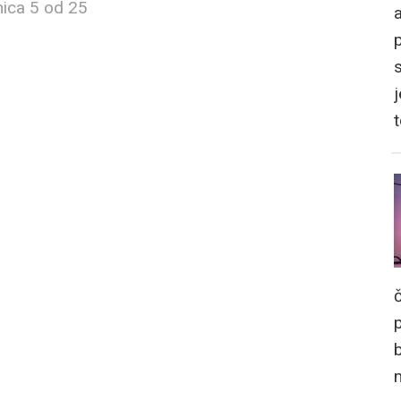
nica 5 od 25
a
j