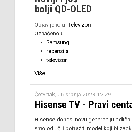
bolji QD-OLED
Objavljeno u
Televizori
Označeno u
Samsung
recenzija
televizor
Više...
Četvrtak, 06 srpnja 2023 12:29
Hisense TV - Pravi cent
Hisense
donosi novu generaciju odlični
smo odlučili potražiti model koji bi zao