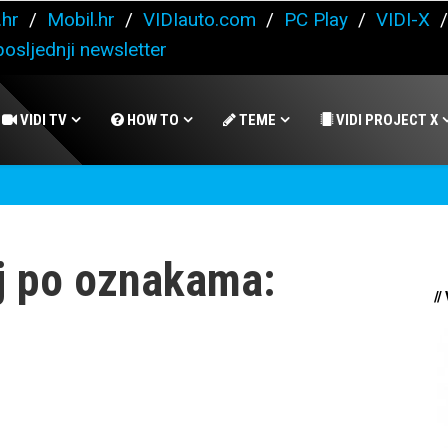
.hr
/
Mobil.hr
/
VIDIauto.com
/
PC Play
/
VIDI-X
osljednji newsletter
VIDI TV
HOW TO
TEME
VIDI PROJECT X
j po oznakama:
//