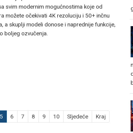
zi sa svim modernim mogućnostima koje od
ra možete očekivati 4K rezoluciju i 50+ inčnu
 a skuplji modeli donose i naprednije funkcije,
do boljeg ozvučenja.
n
d
5
6
7
8
9
10
Sljedeće
Kraj