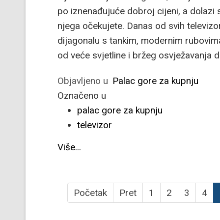
po iznenađujuće dobroj cijeni, a dola
njega očekujete. Danas od svih televizo
dijagonalu s tankim, modernim rubovima,
od veće svjetline i bržeg osvježavanja 
Objavljeno u
Palac gore za kupnju
Označeno u
palac gore za kupnju
televizor
Više...
Početak
Pret
1
2
3
4