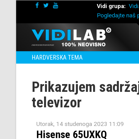
Vidi grupa:
Vidi
Pogledajte naš p
HARDVERSKA TEMA
Prikazujem sadrža
televizor
Utorak, 14 studenoga 2023 11:09
Hisense 65UXKQ