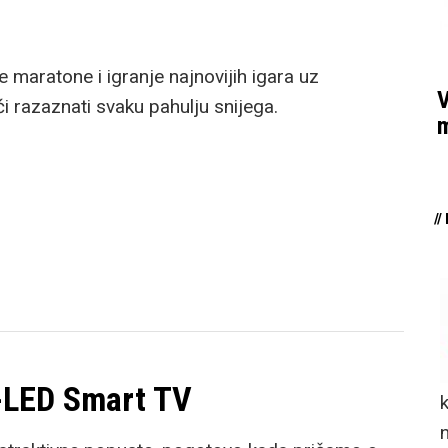
maratone i igranje najnovijih igara uz
V
 razaznati svaku pahulju snijega.
m
/
-LED Smart TV
n