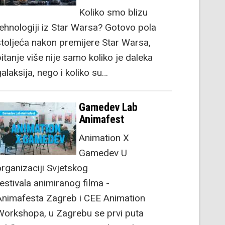
Koliko smo blizu
tehnologiji iz Star Warsa? Gotovo pola
stoljeća nakon premijere Star Warsa,
itanje više nije samo koliko je daleka
alaksija, nego i koliko su…
Gamedev Lab
Animafest
Animation X
Gamedev U
organizaciji Svjetskog
festivala animiranog filma -
Animafesta Zagreb i CEE Animation
Workshopa, u Zagrebu se prvi puta