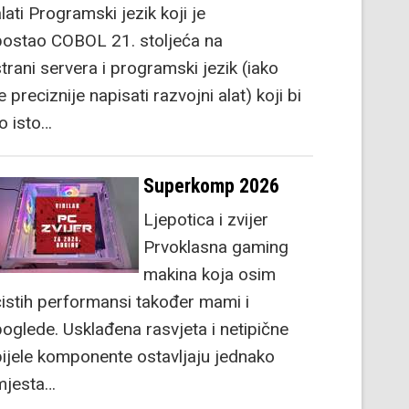
lati Programski jezik koji je
postao COBOL 21. stoljeća na
strani servera i programski jezik (iako
e preciznije napisati razvojni alat) koji bi
to isto…
Superkomp 2026
Ljepotica i zvijer
Prvoklasna gaming
makina koja osim
čistih performansi također mami i
poglede. Usklađena rasvjeta i netipične
bijele komponente ostavljaju jednako
mjesta…