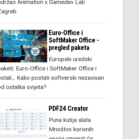
održao Animation x Gamedev Lab
Zagreb.
Euro-Office i
SoftMaker Office -
pregled paketa
Europski uredski
aketi: Euro-Office i SoftMaker Office i
stali... Kako postati softverski nezavisan
od ostatka svijeta?
PDF24 Creator
Puna kutija alata
Mnoštvo korisnih
opcija smanjit će