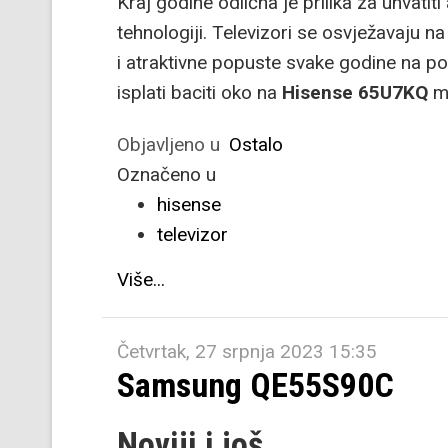
Kraj godine odlična je prilika za uhvati
tehnologiji. Televizori se osvježavaju 
i atraktivne popuste svake godine na p
isplati baciti oko na
Hisense 65U7KQ
m
Objavljeno u
Ostalo
Označeno u
hisense
televizor
Više...
Četvrtak, 27 srpnja 2023 15:35
Samsung QE55S90C
Noviji i još