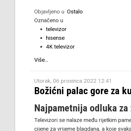
Objavljeno u
Ostalo
Označeno u
televizor
hisense
4K televizor
Više...
Utorak, 06 prosinca 2022 12:41
Božićni palac gore za ku
Najpametnija odluka za
Televizori se nalaze među rijetkim pame
cijene za vrijeme blagdana, a koje svaka