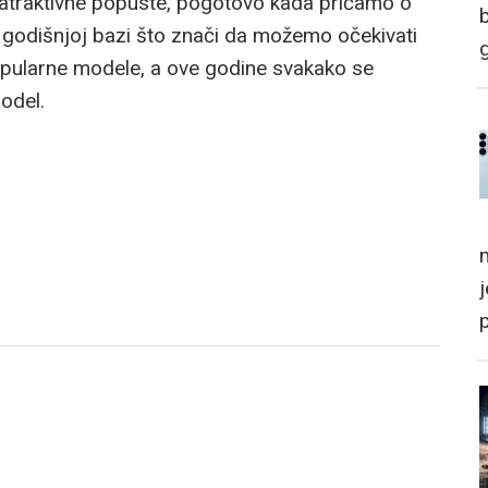
ti atraktivne popuste, pogotovo kada pričamo o
na godišnjoj bazi što znači da možemo očekivati
opularne modele, a ove godine svakako se
odel.
m