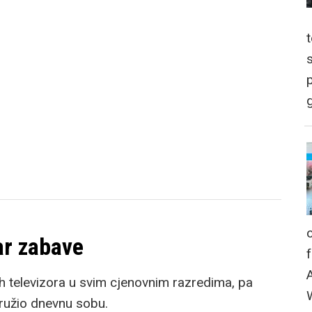
p
g
ar zabave
h televizora u svim cjenovnim razredima, pa
kružio dnevnu sobu.