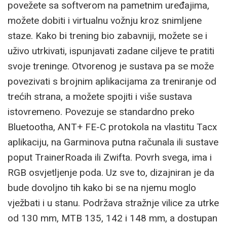
povežete sa softverom na pametnim uređajima,
možete dobiti i virtualnu vožnju kroz snimljene
staze. Kako bi trening bio zabavniji, možete se i
uživo utrkivati, ispunjavati zadane ciljeve te pratiti
svoje treninge. Otvorenog je sustava pa se može
povezivati s brojnim aplikacijama za treniranje od
trećih strana, a možete spojiti i više sustava
istovremeno. Povezuje se standardno preko
Bluetootha, ANT+ FE-C protokola na vlastitu Tacx
aplikaciju, na Garminova putna računala ili sustave
poput TrainerRoada ili Zwifta. Povrh svega, ima i
RGB osvjetljenje poda. Uz sve to, dizajniran je da
bude dovoljno tih kako bi se na njemu moglo
vježbati i u stanu. Podržava stražnje vilice za utrke
od 130 mm, MTB 135, 142 i 148 mm, a dostupan