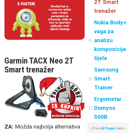
2T Smart
trenažer
Nokia Body+
vaga za
analizu
kompozicije
tijela
Garmin TACX Neo 2T
Smart trenažer
Samsung
Smart
Trainer
Ergometar
Domyos
500B
ZA:
Možda najbolja alternativa
« Prev
All Pages
Next »