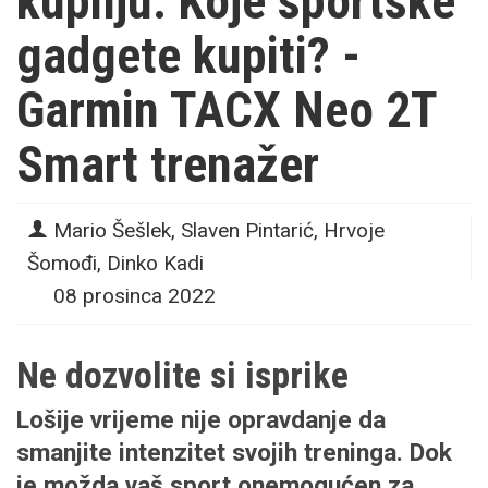
kupnju: Koje sportske
gadgete kupiti? -
Garmin TACX Neo 2T
Smart trenažer
Mario Šešlek, Slaven Pintarić, Hrvoje
Šomođi, Dinko Kadi
08 prosinca 2022
Ne dozvolite si isprike
Lošije vrijeme nije opravdanje da
smanjite intenzitet svojih treninga. Dok
je možda vaš sport onemogućen za