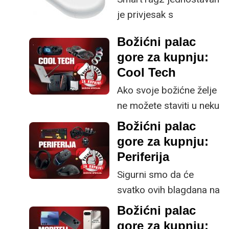
je privjesak s
naprednim
Božićni palac
mogućnostima
gore za kupnju:
pronalaženja stvari koje
Cool Tech
biste mogli zagubiti.
Ako svoje božićne želje
ne možete staviti u neku
od kategorija, ovdje
Božićni palac
smo skupili još nekoliko
gore za kupnju:
vrlo zanimljivih i
Periferija
aktualnih gadgeta.
Sigurni smo da će
Smatramo da je
svatko ovih blagdana na
najvažnije uzeti u obzir
poklone utrošiti i više
Božićni palac
funkcionalnost ovakvog
nego može racionalno
gore za kupnju:
poklona - primjerice,