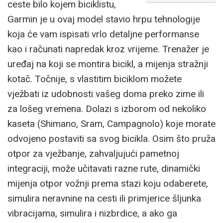
ceste bilo kojem biciklistu,
Garmin je u ovaj model stavio hrpu tehnologije
koja će vam ispisati vrlo detaljne performanse
kao i računati napredak kroz vrijeme. Trenažer je
uređaj na koji se montira bicikl, a mijenja stražnji
kotač. Točnije, s vlastitim biciklom možete
vježbati iz udobnosti vašeg doma preko zime ili
za lošeg vremena. Dolazi s izborom od nekoliko
kaseta (Shimano, Sram, Campagnolo) koje morate
odvojeno postaviti sa svog bicikla. Osim što pruža
otpor za vježbanje, zahvaljujući pametnoj
integraciji, može učitavati razne rute, dinamički
mijenja otpor vožnji prema stazi koju odaberete,
simulira neravnine na cesti ili primjerice šljunka
vibracijama, simulira i nizbrdice, a ako ga