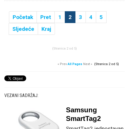
Početak
Pret
1
2
3
4
5
Sljedeće
Kraj
(Stranica 2 od 5)
« Prev
All Pages
Next »
(Stranica 2 od 5)
VEZANI SADRŽAJ:
Samsung
SmartTag2
SmartTag2 jednostavan