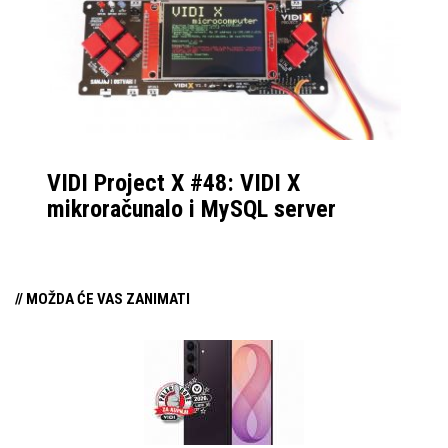
također predstavio
vaših performansi uz
zanimljivu seriju iPhone
duuugu trajnost
telefona, pa je ponuda
baterije, pametni satovi
ovog Božića
danas dolaze u svim
raznovrsna!
oblicima i izrađeni su od
raznih kombinacija
VIDI Project X #48: VIDI X
materijala. Mi ih
mikroračunalo i MySQL server
redovito testiramo, pa
saznajte koji ove godine
zaslužuju naš “Palac
// MOŽDA ĆE VAS ZANIMATI
gore za kupnju!”