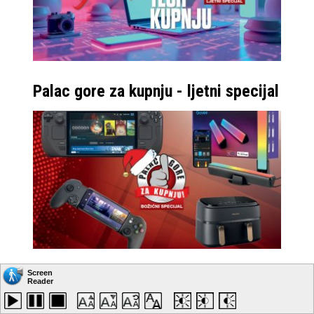
Palac gore za kupnju - ljetni specijal
Cool Stuff - Božićni palac gore za
kupnju