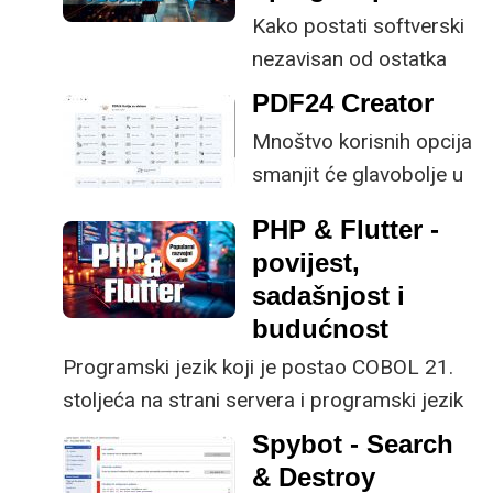
Kako postati softverski
nezavisan od ostatka
svijeta?
PDF24 Creator
Mnoštvo korisnih opcija
smanjit će glavobolje u
radu s PDF-ovima.
PHP & Flutter -
povijest,
sadašnjost i
budućnost
Programski jezik koji je postao COBOL 21.
stoljeća na strani servera i programski jezik
(iako je preciznije napisati razvojni alat) koji
Spybot - Search
bi to isto mogao postati na području razvoja
& Destroy