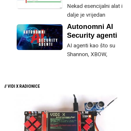
mobilnih aplikacija. Čini se kao
Nekad esencijalni alat i
prikladna tema za čitatelje koji i
dalje je vrijedan
tijekom ljetnog opuštanja misle
obrambeni bedem
Autonomni AI
na programiranje.
protiv spyware prijetnje.
Security agenti
AI agenti kao što su
Shannon, XBOW,
PentestGPT i Pentest
AGI mijenjaju temelje
security industrije.
// VIDI X RADIONICE