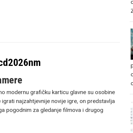
-cd2026nm
p
o
gamere
ivno modernu grafičku karticu glavne su osobine
grati najzahtjevnije novije igre, on predstavlja
ni ga pogodnim za gledanje filmova i drugog