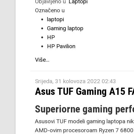
Objavljeno u
Laptopi
Označeno u
laptopi
Gaming laptop
HP
HP Pavilion
Više...
Srijeda, 31 kolovoza 2022 02:43
Asus TUF Gaming A15 
Superiorne gaming per
Asusovi TUF modeli gaming laptopa nika
AMD-ovim procesoroam Ryzen 7 6800H