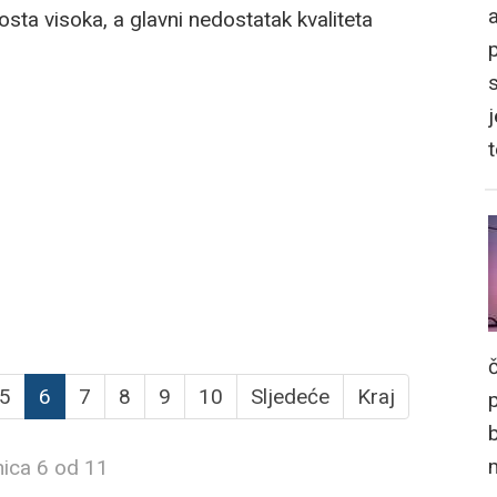
a
sta visoka, a glavni nedostatak kvaliteta
j
5
6
7
8
9
10
Sljedeće
Kraj
nica 6 od 11