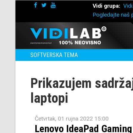
Vidi grupa:
Vidi
Pogledajte naš p
SOFTVERSKA TEMA
Prikazujem sadrža
laptopi
Četvrtak, 01 rujna 2022 15:00
Lenovo IdeaPad Gaming