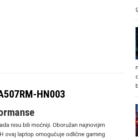
n
d
FA507RM-HN003
formanse
da nisu bili moćniji. Oboružan najnovijim
 ovaj laptop omogućuje odlične gaming