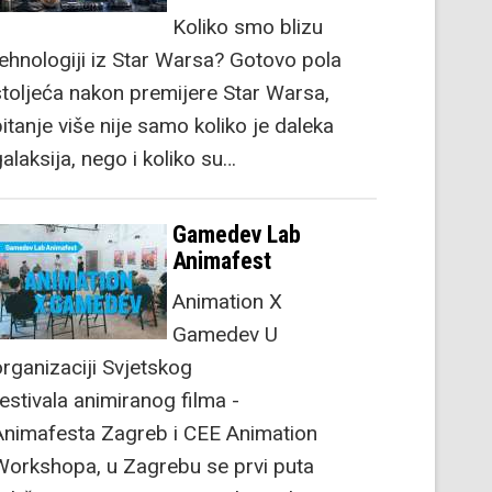
Koliko smo blizu
tehnologiji iz Star Warsa? Gotovo pola
stoljeća nakon premijere Star Warsa,
itanje više nije samo koliko je daleka
alaksija, nego i koliko su…
Gamedev Lab
Animafest
Animation X
Gamedev U
organizaciji Svjetskog
festivala animiranog filma -
Animafesta Zagreb i CEE Animation
Workshopa, u Zagrebu se prvi puta