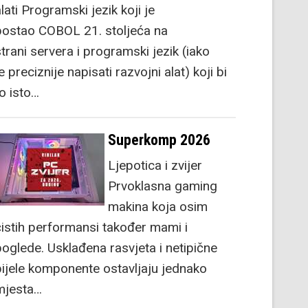
lati Programski jezik koji je
postao COBOL 21. stoljeća na
strani servera i programski jezik (iako
e preciznije napisati razvojni alat) koji bi
to isto…
Superkomp 2026
Ljepotica i zvijer
Prvoklasna gaming
makina koja osim
čistih performansi također mami i
poglede. Usklađena rasvjeta i netipične
bijele komponente ostavljaju jednako
mjesta…