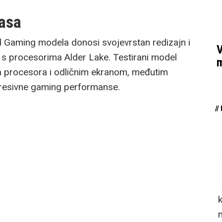
asa
d Gaming modela donosi svojevrstan redizajn i
V
u s procesorima Alder Lake. Testirani model
m
 procesora i odličnim ekranom, međutim
esivne gaming performanse.
/
n