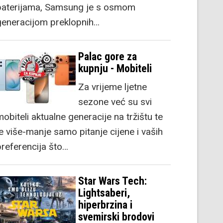
baterijama, Samsung je s osmom
generacijom preklopnih…
Palac gore za
kupnju - Mobiteli
Za vrijeme ljetne
sezone već su svi
obiteli aktualne generacije na tržištu te
je više-manje samo pitanje cijene i vaših
preferencija što…
Star Wars Tech:
Lightsaberi,
hiperbrzina i
svemirski brodovi