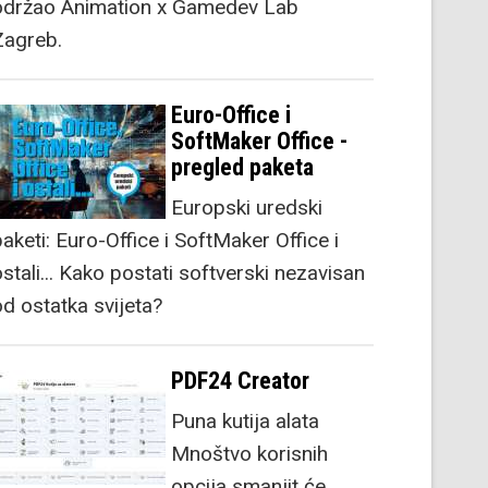
održao Animation x Gamedev Lab
Zagreb.
Euro-Office i
SoftMaker Office -
pregled paketa
Europski uredski
aketi: Euro-Office i SoftMaker Office i
stali... Kako postati softverski nezavisan
od ostatka svijeta?
PDF24 Creator
Puna kutija alata
Mnoštvo korisnih
opcija smanjit će