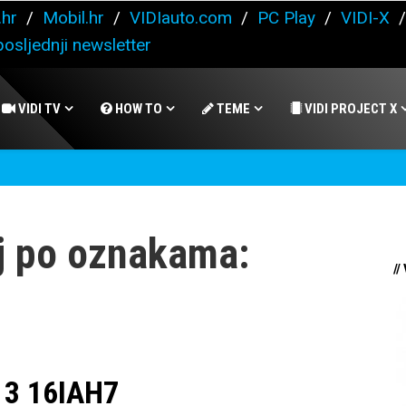
.hr
/
Mobil.hr
/
VIDIauto.com
/
PC Play
/
VIDI-X
osljednji newsletter
VIDI TV
HOW TO
TEME
VIDI PROJECT X
j po oznakama:
//
 3 16IAH7