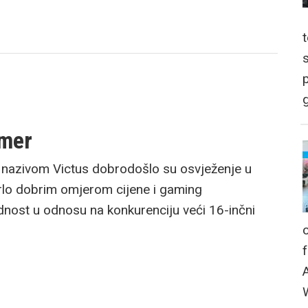
p
g
amer
nazivom Victus dobrodošlo su osvježenje u
rlo dobrim omjerom cijene i gaming
dnost u odnosu na konkurenciju veći 16-inčni