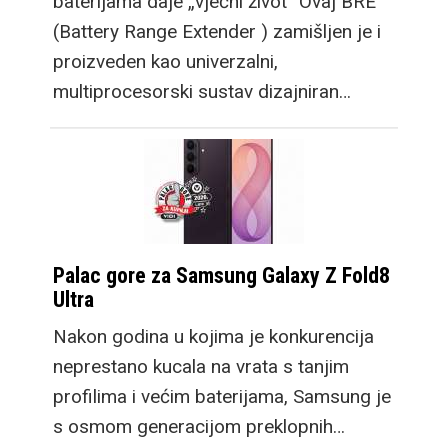
baterijama daje „vječni život“ Ovaj BRE
(Battery Range Extender ) zamišljen je i
proizveden kao univerzalni,
multiprocesorski sustav dizajniran…
Palac gore za Samsung Galaxy Z Fold8
Ultra
Nakon godina u kojima je konkurencija
neprestano kucala na vrata s tanjim
profilima i većim baterijama, Samsung je
s osmom generacijom preklopnih…