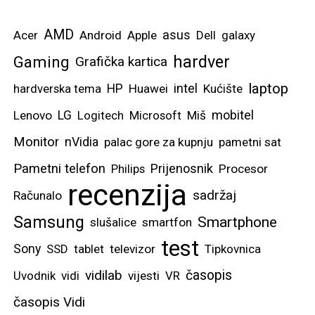
AMD
asus
Acer
Android
Apple
Dell
galaxy
hardver
Gaming
Grafička kartica
laptop
intel
hardverska tema
HP
Huawei
Kućište
mobitel
Lenovo
LG
Logitech
Microsoft
Miš
Monitor
nVidia
palac gore za kupnju
pametni sat
Pametni telefon
Prijenosnik
Philips
Procesor
recenzija
sadržaj
Računalo
Samsung
Smartphone
slušalice
smartfon
test
Sony
SSD
tablet
televizor
Tipkovnica
vidilab
časopis
Uvodnik
vidi
vijesti
VR
časopis Vidi