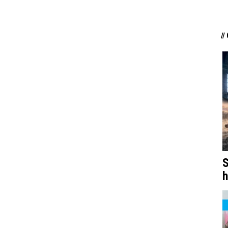
//
S
h