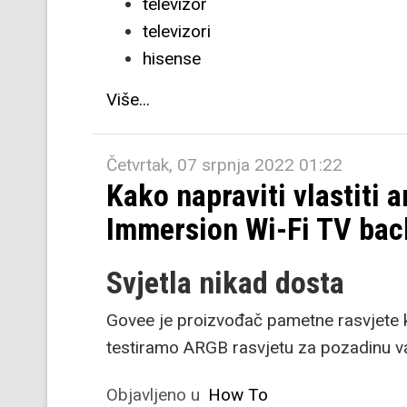
televizor
televizori
hisense
Više...
Četvrtak, 07 srpnja 2022 01:22
Kako napraviti vlastiti
Immersion Wi-Fi TV back
Svjetla nikad dosta
Govee je proizvođač pametne rasvjete k
testiramo ARGB rasvjetu za pozadinu va
Objavljeno u
How To