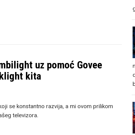
 ambilight uz pomoć Govee
n
light kita
d
oji se konstantno razvija, a mi ovom prilikom
šeg televizora.