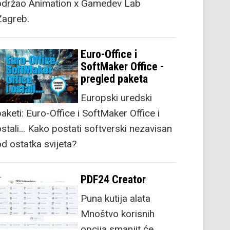
održao Animation x Gamedev Lab
Zagreb.
Euro-Office i
SoftMaker Office -
pregled paketa
Europski uredski
aketi: Euro-Office i SoftMaker Office i
stali... Kako postati softverski nezavisan
od ostatka svijeta?
PDF24 Creator
Puna kutija alata
Mnoštvo korisnih
opcija smanjit će