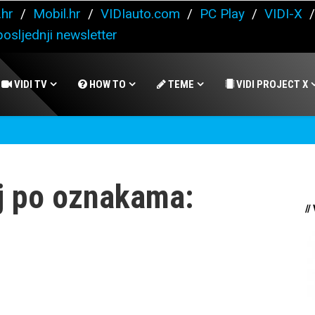
.hr
/
Mobil.hr
/
VIDIauto.com
/
PC Play
/
VIDI-X
osljednji newsletter
VIDI TV
HOW TO
TEME
VIDI PROJECT X
j po oznakama:
//