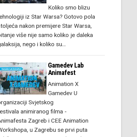
Koliko smo blizu
tehnologiji iz Star Warsa? Gotovo pola
stoljeća nakon premijere Star Warsa,
itanje više nije samo koliko je daleka
alaksija, nego i koliko su…
Gamedev Lab
Animafest
Animation X
Gamedev U
organizaciji Svjetskog
festivala animiranog filma -
Animafesta Zagreb i CEE Animation
Workshopa, u Zagrebu se prvi puta