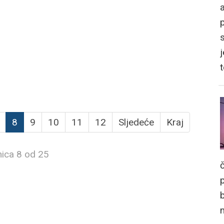
a
j
8
9
10
11
12
Sljedeće
Kraj
nica 8 od 25