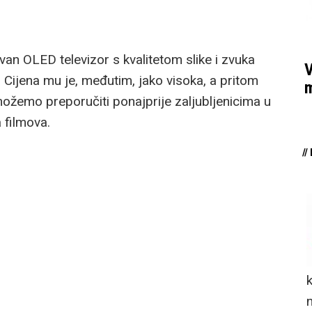
n OLED televizor s kvalitetom slike i zvuka
V
 Cijena mu je, međutim, jako visoka, a pritom
m
ožemo preporučiti ponajprije zaljubljenicima u
a filmova.
/
n