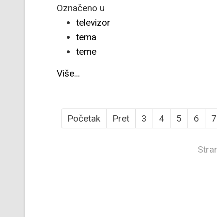
Označeno u
televizor
tema
teme
Više...
Početak
Pret
3
4
5
6
7
Stra