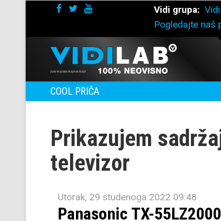
Vidi grupa:
Vidi
Pogledajte naš p
COOL PRIČA
Prikazujem sadrža
televizor
Utorak, 29 studenoga 2022 09:48
Panasonic TX-55LZ2000