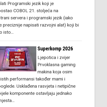
lati Programski jezik koji je
postao COBOL 21. stoljeća na
strani servera i programski jezik (iako
e preciznije napisati razvojni alat) koji bi
to isto…
Superkomp 2026
Ljepotica i zvijer
Prvoklasna gaming
makina koja osim
čistih performansi također mami i
poglede. Usklađena rasvjeta i netipične
bijele komponente ostavljaju jednako
mjesta…