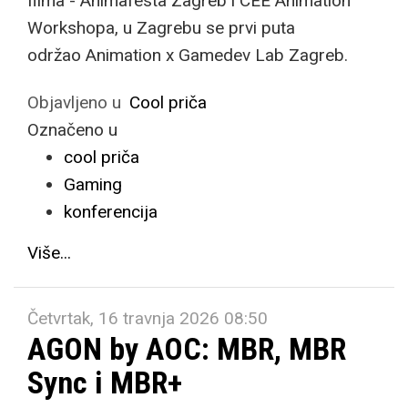
filma - Animafesta Zagreb i CEE Animation
Workshopa, u Zagrebu se prvi puta
održao Animation x Gamedev Lab Zagreb.
Objavljeno u
Cool priča
Označeno u
cool priča
Gaming
konferencija
Više...
Četvrtak, 16 travnja 2026 08:50
AGON by AOC: MBR, MBR
Sync i MBR+