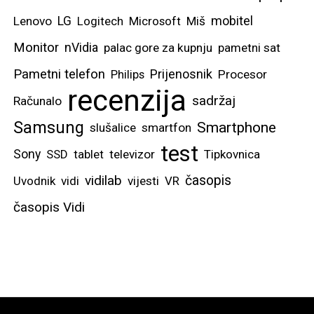
mobitel
Lenovo
LG
Logitech
Microsoft
Miš
Monitor
nVidia
palac gore za kupnju
pametni sat
Pametni telefon
Prijenosnik
Philips
Procesor
recenzija
sadržaj
Računalo
Samsung
Smartphone
slušalice
smartfon
test
Sony
SSD
tablet
televizor
Tipkovnica
vidilab
časopis
Uvodnik
vidi
vijesti
VR
časopis Vidi