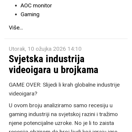
AOC monitor
Gaming
Više...
Utorak, 10 ožujka 2026 14:10
Svjetska industrija
videoigara u brojkama
GAME OVER: Slijedi li krah globalne industrije
videoigara?
U ovom broju analiziramo samo recesiju u
gaming industriji na svjetskoj razini i tražimo
njene potencijalne uzroke. No je li to zaista
recesija obzirom da broj ljudi koji igraju igre