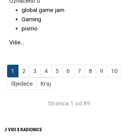
Označeno u
global game jam
Gaming
pismo
Više...
1
2
3
4
5
6
7
8
9
10
Sljedeće
Kraj
Stranica 1 od 89
// VIDI X RADIONICE