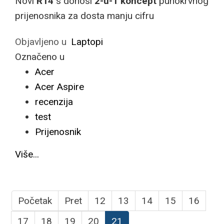
Novi
R14
s donosi
2-u-1 koncept
punokrvnog
prijenosnika za dosta manju cifru
Objavljeno u
Laptopi
Označeno u
Acer
Acer Aspire
recenzija
test
Prijenosnik
Više...
Početak
Pret
12
13
14
15
16
17
18
19
20
21