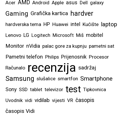
AMD
asus
Acer
Android
Apple
Dell
galaxy
hardver
Gaming
Grafička kartica
laptop
intel
hardverska tema
HP
Huawei
Kućište
mobitel
Lenovo
LG
Logitech
Microsoft
Miš
Monitor
nVidia
palac gore za kupnju
pametni sat
Pametni telefon
Prijenosnik
Philips
Procesor
recenzija
sadržaj
Računalo
Samsung
Smartphone
slušalice
smartfon
test
Sony
SSD
tablet
televizor
Tipkovnica
vidilab
časopis
Uvodnik
vidi
vijesti
VR
časopis Vidi