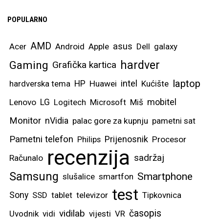
POPULARNO
AMD
asus
Acer
Android
Apple
Dell
galaxy
hardver
Gaming
Grafička kartica
laptop
intel
hardverska tema
HP
Huawei
Kućište
mobitel
Lenovo
LG
Logitech
Microsoft
Miš
Monitor
nVidia
palac gore za kupnju
pametni sat
Pametni telefon
Prijenosnik
Philips
Procesor
recenzija
sadržaj
Računalo
Samsung
Smartphone
slušalice
smartfon
test
Sony
SSD
tablet
televizor
Tipkovnica
vidilab
časopis
Uvodnik
vidi
vijesti
VR