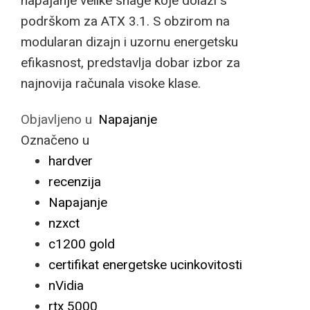
napajanje velike snage koje dolazi s
podrškom za ATX 3.1. S obzirom na
modularan dizajn i uzornu energetsku
efikasnost, predstavlja dobar izbor za
najnovija računala visoke klase.
Objavljeno u
Napajanje
Označeno u
hardver
recenzija
Napajanje
nzxct
c1200 gold
certifikat energetske ucinkovitosti
nVidia
rtx 5000