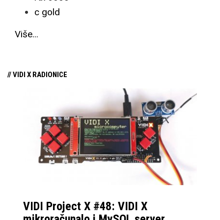
c gold
Više...
// VIDI X RADIONICE
VIDI Project X #48: VIDI X
mikroračunalo i MySQL server