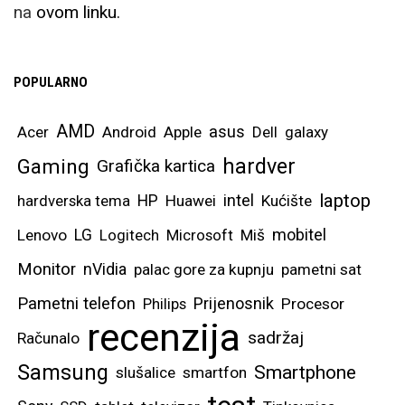
na
ovom linku.
POPULARNO
AMD
asus
Acer
Android
Apple
Dell
galaxy
hardver
Gaming
Grafička kartica
laptop
intel
hardverska tema
HP
Huawei
Kućište
mobitel
Lenovo
LG
Logitech
Microsoft
Miš
Monitor
nVidia
palac gore za kupnju
pametni sat
Pametni telefon
Prijenosnik
Philips
Procesor
recenzija
sadržaj
Računalo
Samsung
Smartphone
slušalice
smartfon