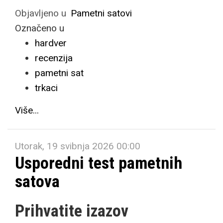
Objavljeno u
Pametni satovi
Označeno u
hardver
recenzija
pametni sat
trkaci
Više...
Utorak, 19 svibnja 2026 00:00
Usporedni test pametnih
satova
Prihvatite izazov