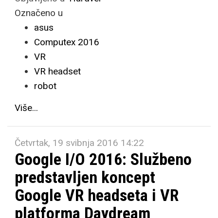
Označeno u
asus
Computex 2016
VR
VR headset
robot
Više...
Četvrtak, 19 svibnja 2016 14:22
Google I/O 2016: Službeno
predstavljen koncept
Google VR headseta i VR
platforma Daydream