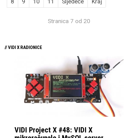
8
9
10
11
Sljedeće
Kraj
Stranica 7 od 20
// VIDI X RADIONICE
VIDI Project X #48: VIDI X
mikroračunalo i MySQL server