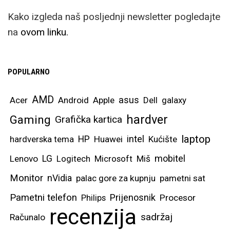
Kako izgleda naš posljednji newsletter pogledajte
na
ovom linku.
POPULARNO
AMD
asus
Acer
Android
Apple
Dell
galaxy
hardver
Gaming
Grafička kartica
laptop
intel
hardverska tema
HP
Huawei
Kućište
mobitel
Lenovo
LG
Logitech
Microsoft
Miš
Monitor
nVidia
palac gore za kupnju
pametni sat
Pametni telefon
Prijenosnik
Philips
Procesor
recenzija
sadržaj
Računalo