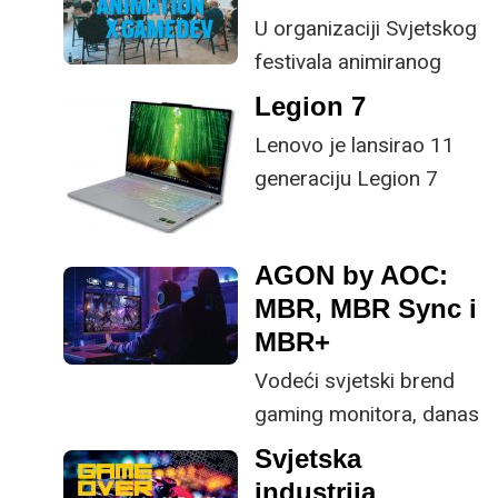
U organizaciji Svjetskog
festivala animiranog
filma -
Legion 7
Animafesta Zagreb i
Lenovo je lansirao 11
CEE Animation
generaciju Legion 7
Workshopa, u Zagrebu
laptopa na AMD
se prvi puta
platformi za viši
održao Animation x
AGON by AOC:
segment tržišta.
Gamedev Lab Zagreb.
MBR, MBR Sync i
Ugrađenom RTX 5060
MBR+
grafičkom karticom
definitivno vabi gaming
Vodeći svjetski brend
orijentiranu ekipu. No,
gaming monitora, danas
osim sirovih
donosi pregled svojih
Svjetska
performansi za igranje,
tehnologija za
industrija