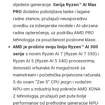
sljedeće generacije.
Serija Ryzen™ AI Max
PRO
dodatno poboljšava tanke i lagane
radne stanice, pružajući neusporedivu
izvedbu za inženjerske modele i AI-ubrzana
radna opterećenja, uz podršku AMD PRO
tehnologija za pouzdanost poslovne klase.
AMD je proširio svoju liniju Ryzen™ AI 300
serije
s novim Ryzen AI 7 (Ryzen AI 7 350) i
Ryzen AI 5 (Ryzen AI 5 340) procesorima,
donoseći vrhunske AI mogućnosti za
mainstream i početnička prijenosna računala.
S do osam “Zen 5” CPU jezgri i vodećim
NPU-om u industriji koji pokreće AMD XDNA
2 tehnologija, pružajući pet puta bolje
performanse od prethodne generacije NPU-