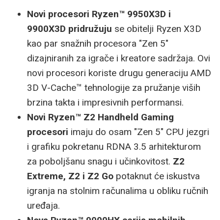
Novi procesori Ryzen™ 9950X3D i
9900X3D
pridružuju
se obitelji Ryzen X3D
kao par snažnih procesora "Zen 5"
dizajniranih za igrače i kreatore sadržaja. Ovi
novi procesori koriste drugu generaciju AMD
3D V-Cache™ tehnologije za pružanje viših
brzina takta i impresivnih performansi.
Novi Ryzen™ Z2 Handheld Gaming
procesori
imaju do osam "Zen 5" CPU jezgri
i grafiku pokretanu RDNA 3.5 arhitekturom
za poboljšanu snagu i učinkovitost.
Z2
Extreme, Z2 i Z2 Go
potaknut će iskustva
igranja na stolnim računalima u obliku ručnih
uređaja.